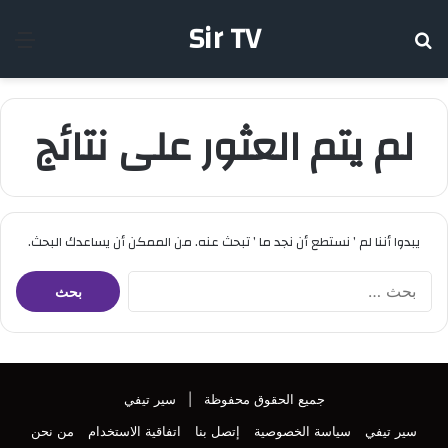
Sir TV
بحث عن
الق
لم يتم العثور على نتائج
يبدوا أننا لم ’ نستطع أن نجد ما ’ تبحث عنه. من الممكن أن يساعدك البحث.
البحث
عن:
جميع الحقوق محفوظة |
سير تيفي
سير تيفي
سياسة الخصوصية
إتصل بنا
اتفاقية الاستخدام
من نحن